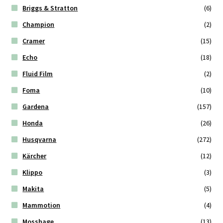
Briggs & Stratton
(6)
Champion
(2)
Cramer
(15)
Echo
(18)
Fluid Film
(2)
Foma
(10)
Gardena
(157)
Honda
(26)
Husqvarna
(272)
Kärcher
(12)
Klippo
(3)
Makita
(5)
Mammotion
(4)
Mosshage
(13)