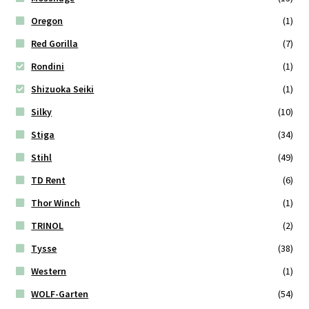
Oregon
(1)
Red Gorilla
(7)
Rondini
(1)
Shizuoka Seiki
(1)
Silky
(10)
Stiga
(34)
Stihl
(49)
TD Rent
(6)
Thor Winch
(1)
TRINOL
(2)
Tysse
(38)
Western
(1)
WOLF-Garten
(54)