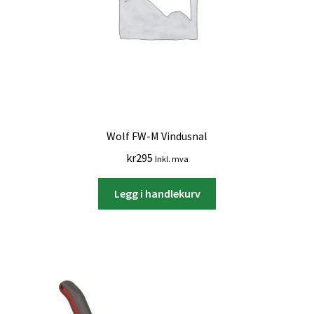
Wolf FW-M Vindusnal
kr
295
Inkl. mva
Legg i handlekurv