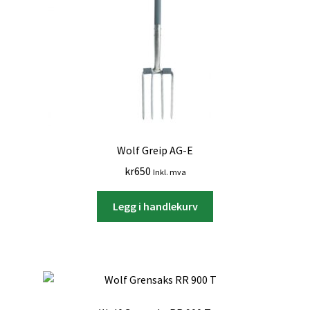
Wolf Greip AG-E
kr
650
Inkl. mva
Legg i handlekurv