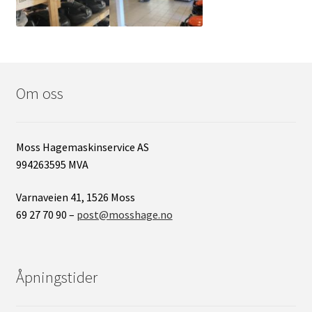
Om oss
Moss Hagemaskinservice AS
994263595 MVA
Varnaveien 41, 1526 Moss
69 27 70 90 –
post@mosshage.no
Åpningstider