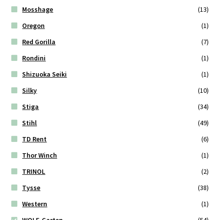
Mosshage
(13)
Oregon
(1)
Red Gorilla
(7)
Rondini
(1)
Shizuoka Seiki
(1)
Silky
(10)
Stiga
(34)
Stihl
(49)
TD Rent
(6)
Thor Winch
(1)
TRINOL
(2)
Tysse
(38)
Western
(1)
WOLF-Garten
(54)