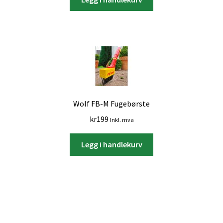
Wolf FB-M Fugebørste
kr
199
Inkl. mva
Legg i handlekurv