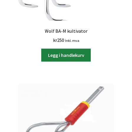
Wolf BA-M kultivator
kr
250
Inkl. mva
Legg i handlekurv