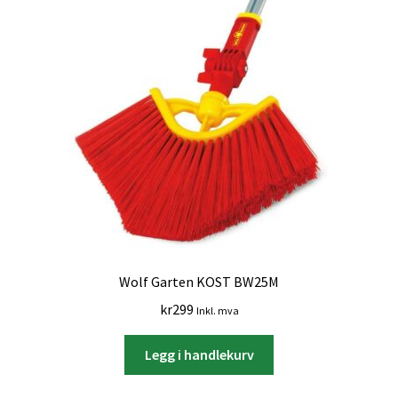
Wolf Garten KOST BW25M
kr
299
Inkl. mva
Legg i handlekurv