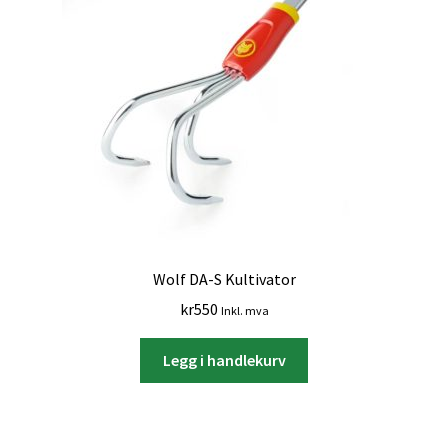
Wolf DA-S Kultivator
kr
550
Inkl. mva
Legg i handlekurv