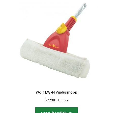
Wolf EW-M Vindusmopp
kr
290
Inkl. mva
Legg i handlekurv