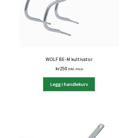
WOLF BE-M kultivator
kr
250
Inkl. mva
Legg i handlekurv