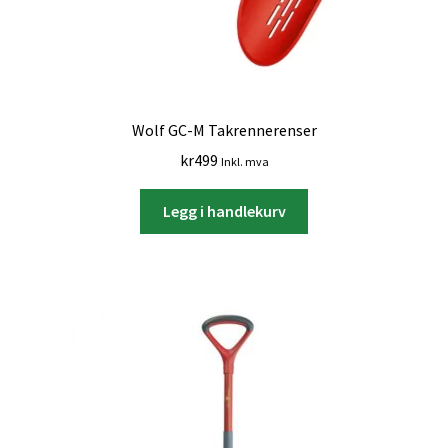
Wolf GC-M Takrennerenser
kr
499
Inkl. mva
Legg i handlekurv