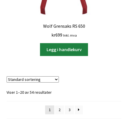
Wolf Grensaks RS 650
kr
699
Inkl. mva
Legg i handlekurv
Viser 1–20 av 54 resultater
1
2
3