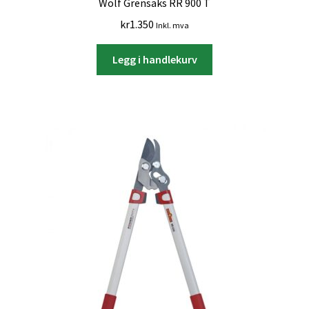
Wolf Grensaks RR 900 T
kr
1.350
Inkl. mva
Legg i handlekurv