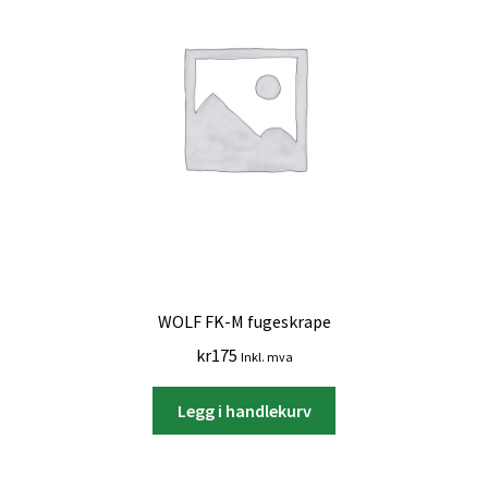
WOLF FK-M fugeskrape
kr
175
Inkl. mva
Legg i handlekurv