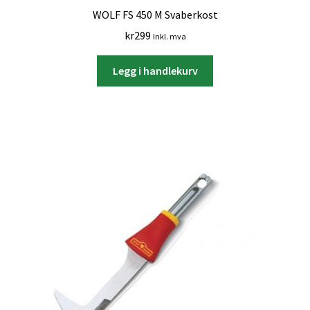
WOLF FS 450 M Svaberkost
kr
299
Inkl. mva
Legg i handlekurv