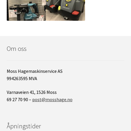
Om oss
Moss Hagemaskinservice AS
994263595 MVA
Varnaveien 41, 1526 Moss
69 27 70 90 –
post@mosshage.no
Åpningstider