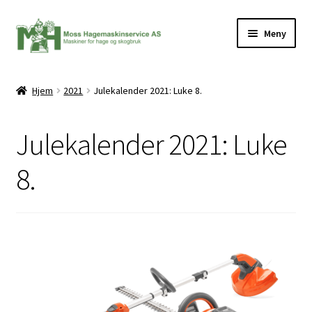
Hopp
Hopp
Meny
til
til
navigasjon
innhold
Hjem
2021
Julekalender 2021: Luke 8.
ermeny
Julekalender 2021: Luke
8.