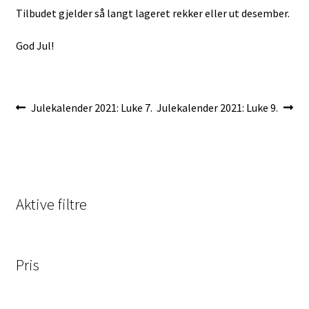
Tilbudet gjelder så langt lageret rekker eller ut desember.
God Jul!
Innleggsnavigasjon
Forrige
Neste
Julekalender 2021: Luke 7.
Julekalender 2021: Luke 9.
innlegg:
innlegg:
Aktive filtre
Pris