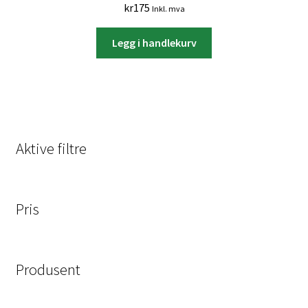
kr
175
Inkl. mva
Legg i handlekurv
Aktive filtre
Pris
Produsent