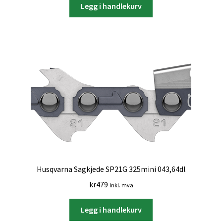
Legg i handlekurv
Husqvarna Sagkjede SP21G 325mini 043,64dl
kr
479
Inkl. mva
Legg i handlekurv