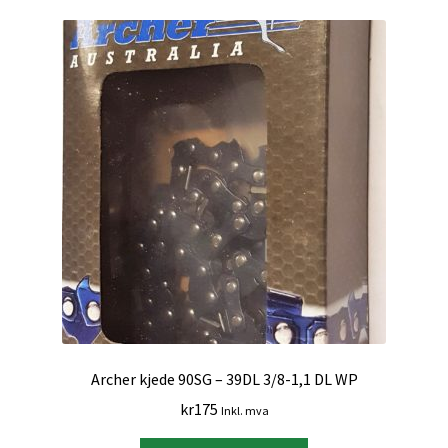
Archer kjede 90SG – 39DL 3/8-1,1 DL WP
kr
175
Inkl. mva