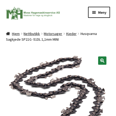
Hopp
Hopp
Meny
til
til
navigasjon
innhold
Hjem
Nettbutikk
Motorsager
Kjeder
Husqvarna
Sagkjede SP21G -51DL 1,1mm MINI
ermeny