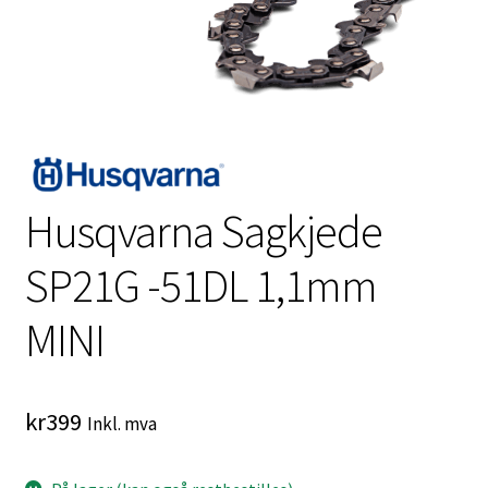
Husqvarna Sagkjede
SP21G -51DL 1,1mm
MINI
kr
399
Inkl. mva