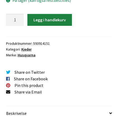
På lager (kan også restbestilles)
Husqvarna
Legg i handlekurv
Sagkjede
SP21G
-51DL
1,1mm
Produktnummer:
593914151
Kategori:
Kjeder
MINI
Merke:
Husqvarna
antall
Share on Twitter
Share on Facebook
Pin this product
Share via Email
Beskrivelse