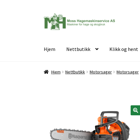
Hopp
Hopp
til
til
navigasjon
innhold
Hjem
Nettbutikk
Klikk og hent
Hjem
Nettbutikk
Motorsager
Motorsager