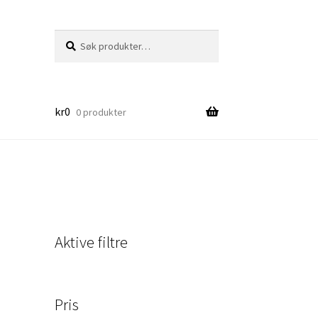
Søk
Søk
etter:
kr
0
0 produkter
Aktive filtre
Pris