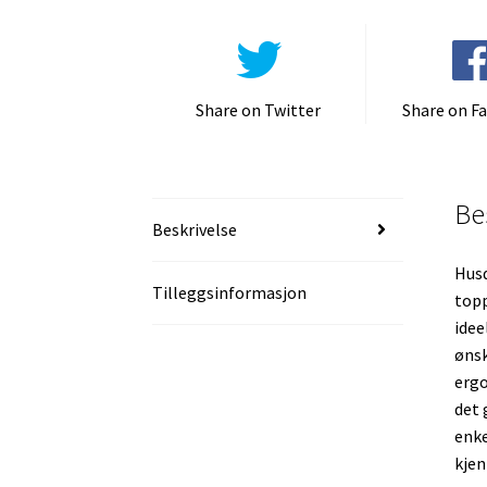
Share on Twitter
Share on F
Be
Beskrivelse
Husq
Tilleggsinformasjon
topp
idee
ønsk
ergo
det 
enke
kjen