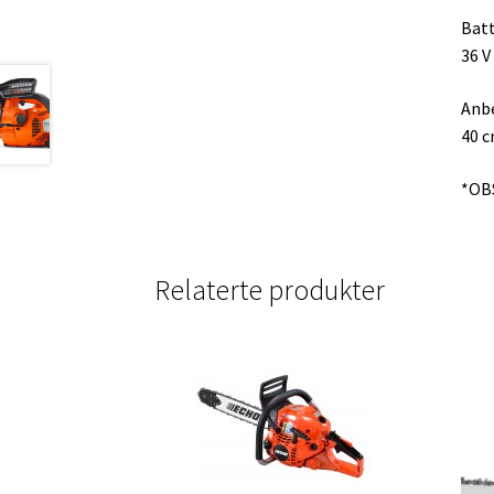
Batt
36 V
Anbe
40 
*OBS
Relaterte produkter