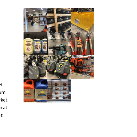
et
som
rket
n at
et