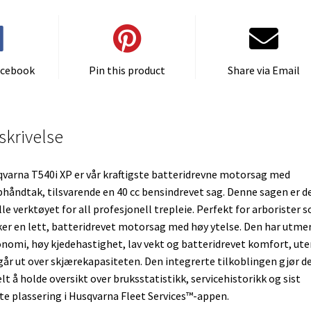
acebook
Pin this product
Share via Email
skrivelse
varna T540i XP er vår kraftigste batteridrevne motorsag med
håndtak, tilsvarende en 40 cc bensindrevet sag. Denne sagen er d
lle verktøyet for all profesjonell trepleie. Perfekt for arborister 
er en lett, batteridrevet motorsag med høy ytelse. Den har utme
nomi, høy kjedehastighet, lav vekt og batteridrevet komfort, ute
går ut over skjærekapasiteten. Den integrerte tilkoblingen gjør d
lt å holde oversikt over bruksstatistikk, servicehistorikk og sist
te plassering i Husqvarna Fleet Services™-appen.