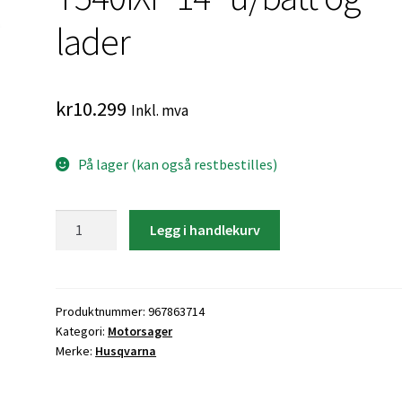
lader
kr
10.299
Inkl. mva
På lager (kan også restbestilles)
Husqvarna
Legg i handlekurv
Motorsag
T540iXP
14"
u/batt
Produktnummer:
967863714
Kategori:
Motorsager
og
Merke:
Husqvarna
lader
antall