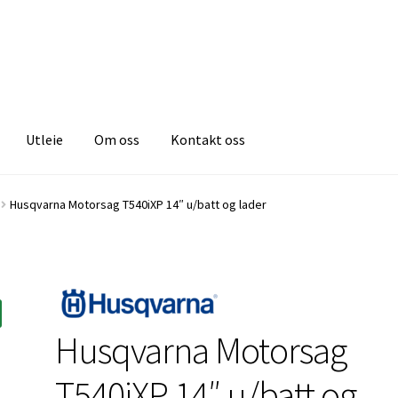
Utleie
Om oss
Kontakt oss
Husqvarna Motorsag T540iXP 14″ u/batt og lader
Husqvarna Motorsag
T540iXP 14″ u/batt og