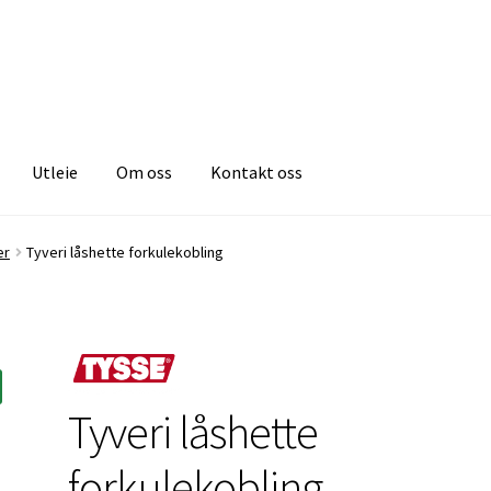
Utleie
Om oss
Kontakt oss
er
Tyveri låshette forkulekobling
Tyveri låshette
forkulekobling