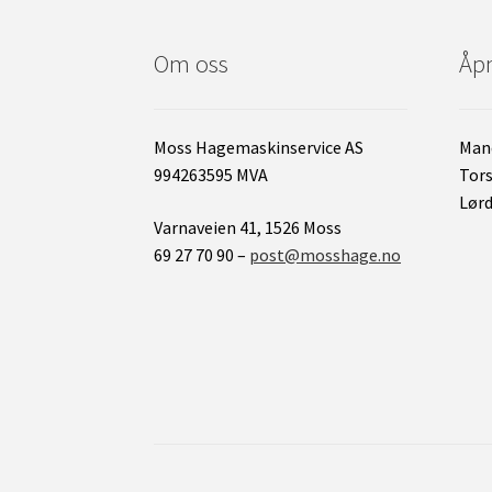
Om oss
Åpn
Moss Hagemaskinservice AS
Mand
994263595 MVA
Tors
Lørd
Varnaveien 41, 1526 Moss
69 27 70 90 –
post@mosshage.no