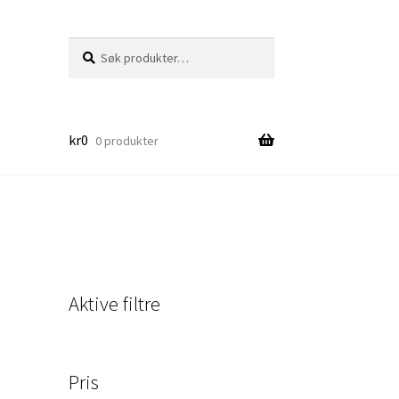
Søk
Søk
etter:
kr
0
0 produkter
Aktive filtre
Pris