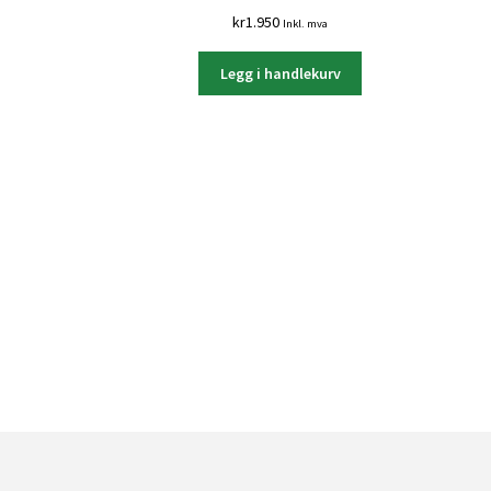
kr
1.950
Inkl. mva
Legg i handlekurv