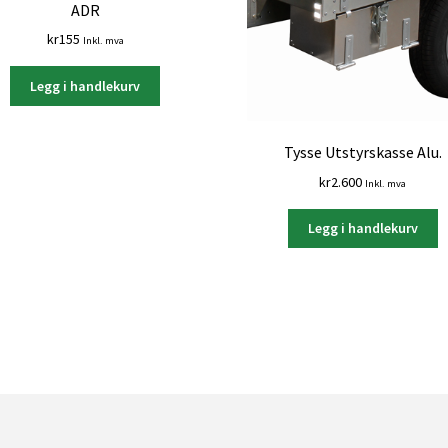
ADR
kr
155
Inkl. mva
Legg i handlekurv
Tysse Utstyrskasse Alu.
kr
2.600
Inkl. mva
Legg i handlekurv