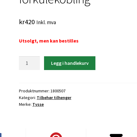
kr
420
Inkl. mva
Utsolgt, men kan bestilles
Tyveri
Legg i handlekurv
låshette
forkulekobling
antall
Produktnummer:
1800507
Kategori:
Tilbehør tilhenger
Merke:
Tysse