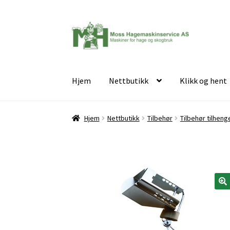
Hopp
Hopp
til
til
navigasjon
innhold
Hjem
Nettbutikk
Klikk og hent
Hjem
Nettbutikk
Tilbehør
Tilbehør tilheng