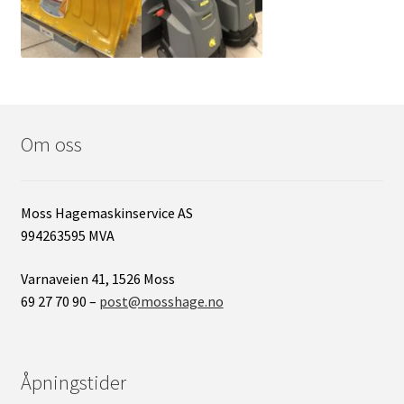
Om oss
Moss Hagemaskinservice AS
994263595 MVA
Varnaveien 41, 1526 Moss
69 27 70 90 –
post@mosshage.no
Åpningstider