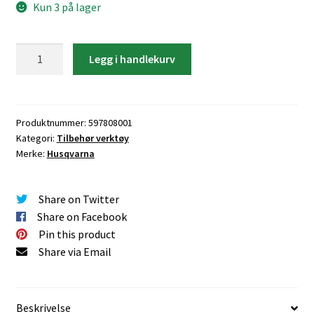
Kun 3 på lager
Husqvarna
Legg i handlekurv
Cut-
N-
Break
Blad
Produktnummer:
597808001
Kategori:
Tilbehør verktøy
230-
Merke:
Husqvarna
30
antall
Share on Twitter
Share on Facebook
Pin this product
Share via Email
Beskrivelse