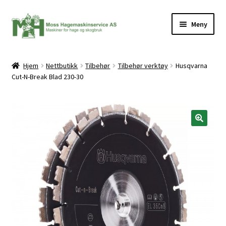
Hopp
Hopp
Meny
til
til
navigasjon
innhold
Hjem
Nettbutikk
Tilbehør
Tilbehør verktøy
Husqvarna
Cut-N-Break Blad 230-30
ermeny