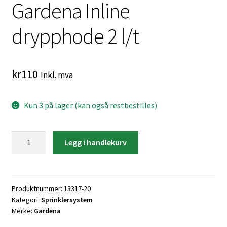
Gardena Inline
drypphode 2 l/t
kr
110
Inkl. mva
Kun 3 på lager (kan også restbestilles)
Gardena
Legg i handlekurv
Inline
drypphode
2
l/t
Produktnummer:
13317-20
Kategori:
Sprinklersystem
antall
Merke:
Gardena