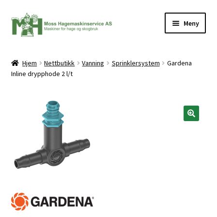
Hopp
Hopp
Meny
til
til
navigasjon
innhold
Hjem
Nettbutikk
Vanning
Sprinklersystem
Gardena
Inline drypphode 2 l/t
ermeny