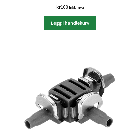
kr
100
Inkl. mva
Legg i handlekurv