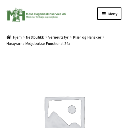
Hopp
Hopp
Meny
til
til
navigasjon
innhold
Hjem
Nettbutikk
Verneutstyr
Klær og Hansker
Husqvarna Midjebukse Functional 24a
ermeny