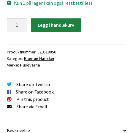
Kun 1 på lager (kan også restbestilles)
Husqvarna
Legg i handlekurv
Midjebukse
Functional
24a
antall
Produktnummer:
529518850
Kategori:
Klær og Hansker
Merke:
Husqvarna
Share on Twitter
Share on Facebook
Pin this product
Share via Email
Beskrivelse