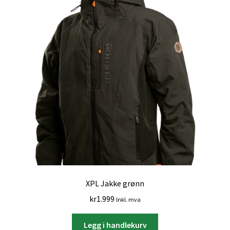
XPL Jakke grønn
kr
1.999
Inkl. mva
Legg i handlekurv