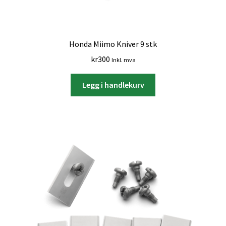
Honda Miimo Kniver 9 stk
kr
300
Inkl. mva
Legg i handlekurv