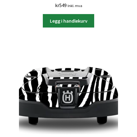
kr
549
Inkl. mva
Legg i handlekurv