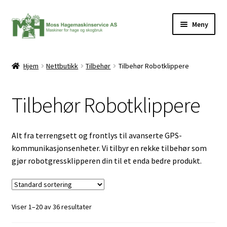
Hopp
Hopp
Meny
til
til
navigasjon
innhold
Hjem
Nettbutikk
Tilbehør
Tilbehør Robotklippere
ermeny
Tilbehør Robotklippere
Alt fra terrengsett og frontlys til avanserte GPS-
kommunikasjonsenheter. Vi tilbyr en rekke tilbehør som
gjør robotgressklipperen din til et enda bedre produkt.
Viser 1–20 av 36 resultater