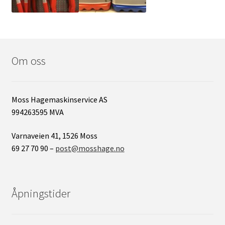
Om oss
Moss Hagemaskinservice AS
994263595 MVA
Varnaveien 41, 1526 Moss
69 27 70 90 –
post@mosshage.no
Åpningstider