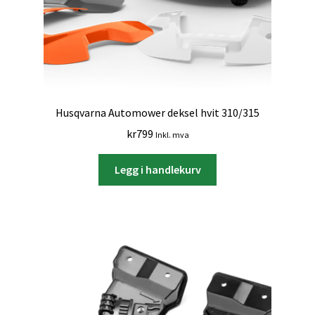
Husqvarna Automower deksel hvit 310/315
kr
799
Inkl. mva
Legg i handlekurv