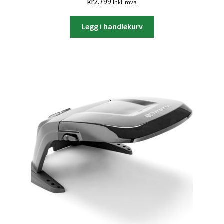
kr
2.799
Inkl. mva
Legg i handlekurv