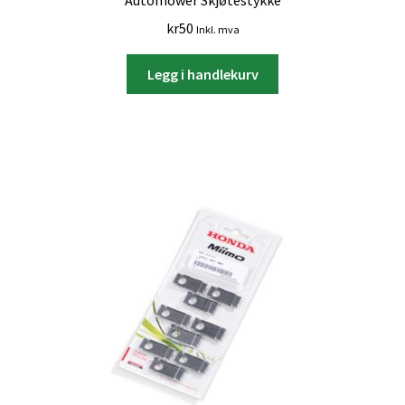
Automower Skjøtestykke
kr
50
Inkl. mva
Legg i handlekurv