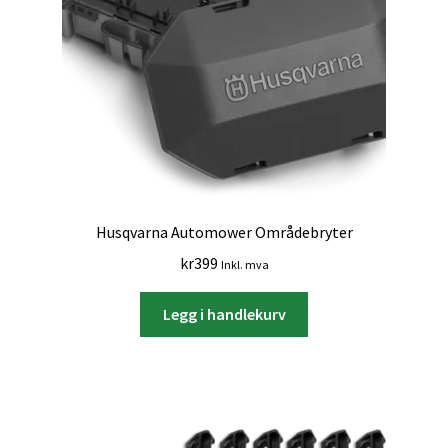
Husqvarna Automower Områdebryter
kr
399
Inkl. mva
Legg i handlekurv