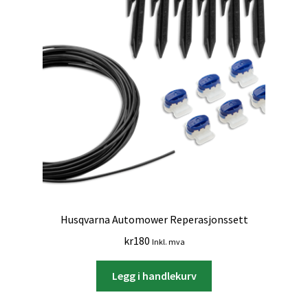
Husqvarna Automower Reperasjonssett
kr
180
Inkl. mva
Legg i handlekurv