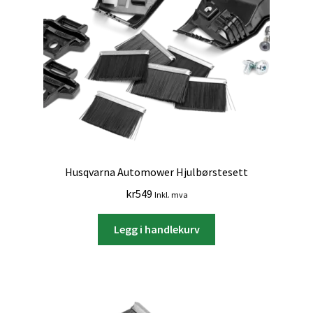
Husqvarna Automower Hjulbørstesett
kr
549
Inkl. mva
Legg i handlekurv