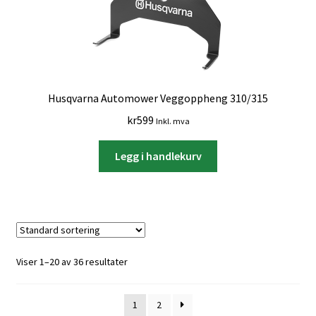
Husqvarna Automower Veggoppheng 310/315
kr
599
Inkl. mva
Legg i handlekurv
Viser 1–20 av 36 resultater
1
2