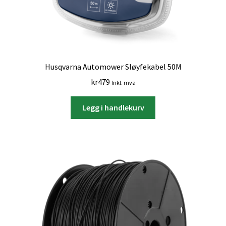
Husqvarna Automower Sløyfekabel 50M
kr
479
Inkl. mva
Legg i handlekurv