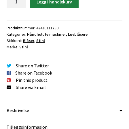
Legg i handlekurv
BLÅSER
BG
56
antall
Produktnummer:
42410111750
Kategorier:
Håndholdte maskiner
,
Løvblåsere
Stikkord:
Blåser
,
Stihl
Merke:
Stihl
Share on Twitter
Share on Facebook
Pin this product
Share via Email
Beskrivelse
Tilleggsinformasjon