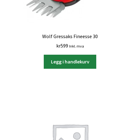
Wolf Gressaks Fineesse 30
kr
599
Inkl. mva
Legg i handlekurv