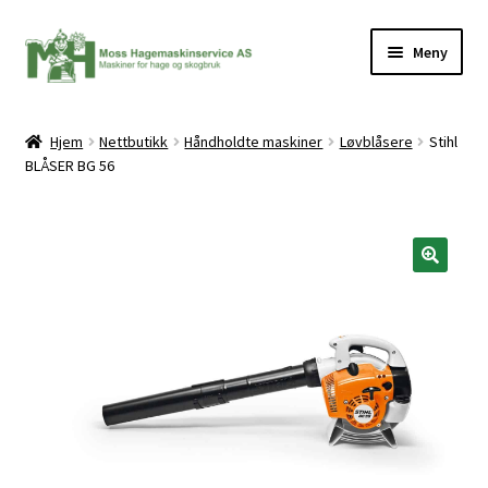
Hopp
Hopp
Meny
til
til
navigasjon
innhold
Hjem
Nettbutikk
Håndholdte maskiner
Løvblåsere
Stihl
BLÅSER BG 56
ermeny