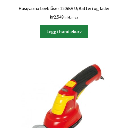
Husqvarna Løvblåser 120iBV U/Batteri og lader
kr
2.549
Inkl. mva
Legg i handlekurv