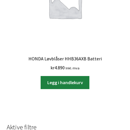
HONDA Løvblåser HHB36AXB Batteri
kr
4.890
Inkl. mva
Legg i handlekurv
Aktive filtre