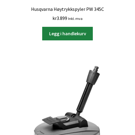
Husqvarna Høytrykkspyler PW 345C
kr
3.899
Inkl. mva
Legg i handlekurv