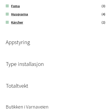
Foma
(3)
Husqvarna
(4)
Kärcher
(2)
Appstyring
Type installasjon
Totaltvekt
Butikken i Varnaveien