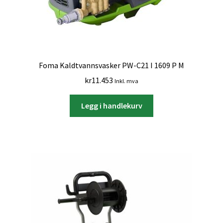
Foma Kaldtvannsvasker PW-C21 I 1609 P M
kr
11.453
Inkl. mva
Legg i handlekurv