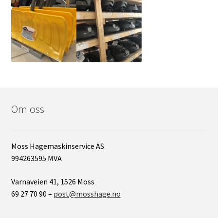
Om oss
Moss Hagemaskinservice AS
994263595 MVA
Varnaveien 41, 1526 Moss
69 27 70 90 –
post@mosshage.no