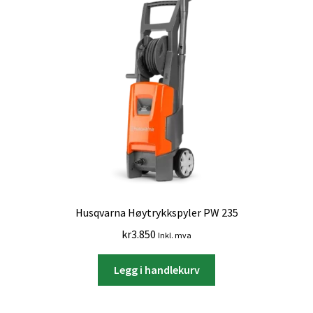
Husqvarna Høytrykkspyler PW 235
kr
3.850
Inkl. mva
Legg i handlekurv