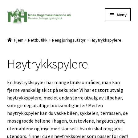
Hopp
Hopp
Meny
til
til
navigasjon
innhold
Hjem
Nettbutikk
Rengjøringsutstyr
Høytrykkspylere
ermeny
Høytrykkspylere
En høytrykkspyler har mange bruksområder, man kan
fjerne vanskelig skitt på sekunder. Vi har et stort utvalg
høytrykkspylere, med et enda større utvalg av tilbehør,
som gir deg utallige bruksmuligheter! Med en
høytrykkspyler kan du vaske bilen, sykkelen, terrassen, de
mosegrodde hellene i hagen, turstøvlene, hageutstyret,
utemøblene og mye mer! Uansett hva du skal rengjøre
utendørs, finner du en høytrykkspyler som passer for deg!