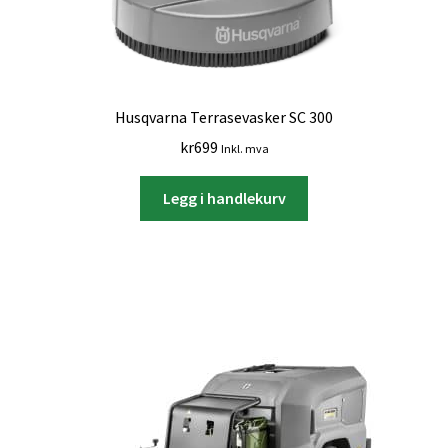
Husqvarna Terrasevasker SC 300
kr
699
Inkl. mva
Legg i handlekurv