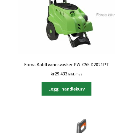
Foma Kaldtvannsvasker PW-C55 D2021PT
kr
29.433
Inkl. mva
Legg i handlekurv