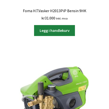
Foma H.T.Vasker H2013PiP Bensin 9HK
kr
31.000
Inkl. mva
Legg i handlekurv